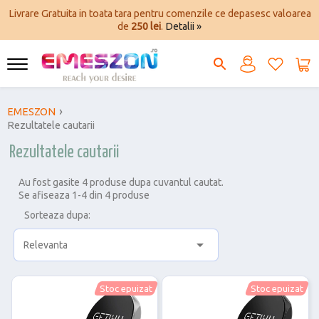
Livrare Gratuita in toata tara pentru comenzile ce depasesc valoarea
de
250 lei
.
Detalii »
EMESZON
Rezultatele cautarii
Rezultatele cautarii
Au fost gasite 4 produse dupa cuvantul cautat.
Se afiseaza 1-4 din 4 produse
Sorteaza dupa:

Relevanta
Stoc epuizat
Stoc epuizat