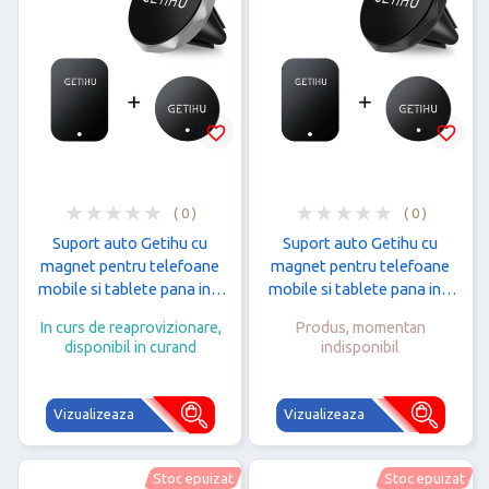
favorite_border
favorite_border
( 0 )
( 0 )
Suport auto Getihu cu
Suport auto Getihu cu
magnet pentru telefoane
magnet pentru telefoane
mobile si tablete pana in 7
mobile si tablete pana in 7
inch, Argintiu
inch, Negru
In curs de reaprovizionare,
Produs, momentan
disponibil in curand
indisponibil
Vizualizeaza
Vizualizeaza
Stoc epuizat
Stoc epuizat