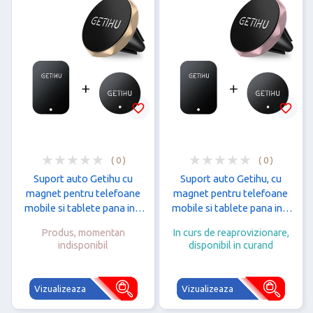
favorite_border
favorite_border
( 0 )
( 0 )
Suport auto Getihu cu
Suport auto Getihu, cu
magnet pentru telefoane
magnet pentru telefoane
mobile si tablete pana in 7
mobile si tablete pana in 7
inch, Aur Galben
inch, Aur Roz
Produs, momentan
In curs de reaprovizionare,
indisponibil
disponibil in curand
Vizualizeaza
Vizualizeaza