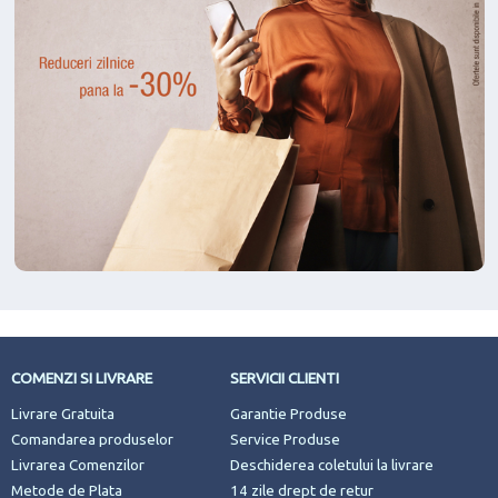
Gradina si Bricolaj

Moda, Accesorii Haine, Rochii

Electrocasnice si Climatizare

Casa si Mobilier

Cadouri
Produse Resigilate
Oferte Speciale
Lichidare de Stoc
Pachete cu produse reduse
COMENZI SI LIVRARE
SERVICII CLIENTI
Livrare Gratuita
Garantie Produse
Comandarea produselor
Service Produse
Livrarea Comenzilor
Deschiderea coletului la livrare
Metode de Plata
14 zile drept de retur