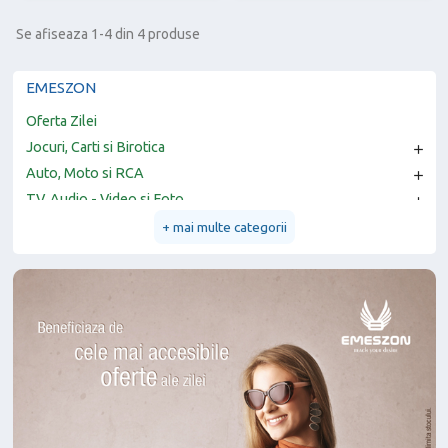
Se afiseaza 1-4 din 4 produse
EMESZON
Oferta Zilei
Jocuri, Carti si Birotica

Auto, Moto si RCA

TV, Audio - Video si Foto

Telefoane mobile si Accesorii
+ mai multe categorii

Sport si Activitati in aer liber

Smartwatch si Gadgeturi

Petshop, Accesorii animale

PC, Periferice si Software

Laptop, Tablete si Telefoane

Jucarii, Copii si Bebe

Ingrijire personala si Cosmetice

Sanatate si Relaxare
