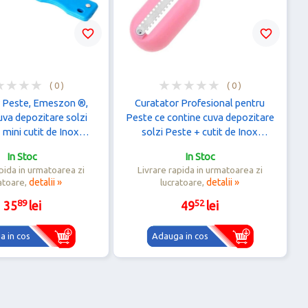
favorite_border
favorite_border
( 0 )
( 0 )
r Peste, Emeszon ®,
Curatator Profesional pentru
uva depozitare solzi
Peste ce contine cuva depozitare
 mini cutit de Inox
solzi Peste + cutit de Inox
 pentru razuire solzi,
incorporat pentru razuire solzi, roz
In Stoc
In Stoc
albastru
pida in urmatoarea zi
Livrare rapida in urmatoarea zi
atoare,
detalii »
lucratoare,
detalii »
89
52
35
lei
49
lei
 in cos
Adauga in cos