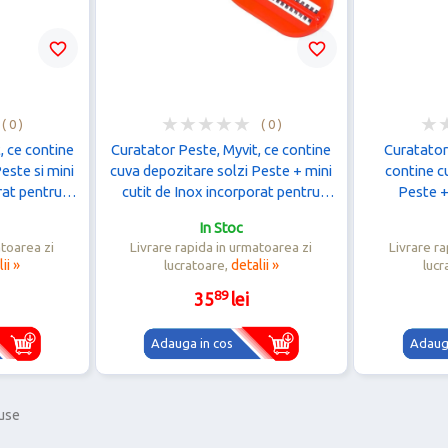
favorite_border
favorite_border
( 0 )
( 0 )
, ce contine
Curatator Peste, Myvit, ce contine
Curatato
este si mini
cuva depozitare solzi Peste + mini
contine c
rat pentru
cutit de Inox incorporat pentru
Peste +
erde
razuire solzi, rosu
incorporat
In Stoc
atoarea zi
Livrare rapida in urmatoarea zi
Livrare ra
ii »
lucratoare,
detalii »
lucr
89
35
lei
Adauga in cos
Adauga
duse