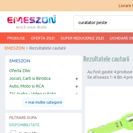
Livrare
PRODUSE
OFERTA ZILEI
SUPER REDUCERILE ZILEI
LICHIDARE D
EMESZON
Rezultatele cautarii
Rezultatele cautarii
EMESZON
Oferta Zilei
Au fost gasite 4 produse
Se afiseaza 1-4 din 4 pr
Jocuri, Carti si Birotica

Auto, Moto si RCA

TV, Audio - Video si Foto

Telefoane mobile si Accesorii
+ mai multe categorii

Sport si Activitati in aer liber

Smartwatch si Gadgeturi

FILTRARE DUPA
Petshop, Accesorii animale
DISPONIBILITATE

PC, Periferice si Software
