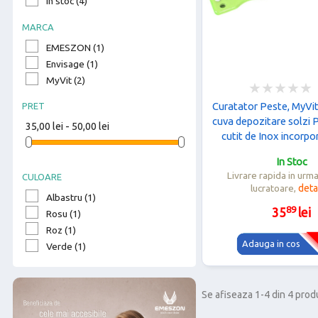
In stoc
(4)
Laptop, Tablete si Telefoane

MARCA
Jucarii, Copii si Bebe

EMESZON
(1)
Ingrijire personala si Cosmetice

Envisage
(1)
Sanatate si Relaxare

MyVit
(2)
Gradina si Bricolaj

Curatator Peste, MyVit
PRET
Moda, Accesorii Haine, Rochii

cuva depozitare solzi P
35,00 lei - 50,00 lei
Electrocasnice si Climatizare

cutit de Inox incorpo
Casa si Mobilier

razuire solzi, v
In Stoc
Cadouri
Livrare rapida in urm
CULOARE
Produse Resigilate
lucratoare,
detal
Albastru
(1)
Oferte Speciale
89
35
lei
Rosu
(1)
Lichidare de Stoc
Roz
(1)
Pachete cu produse reduse
Adauga in cos
Verde
(1)
Se afiseaza 1-4 din 4 pro