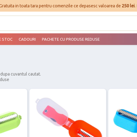
 Gratuita in toata tara pentru comenzile ce depasesc valoarea de
250 lei
.
E STOC
CADOURI
PACHETE CU PRODUSE REDUSE
 dupa cuvantul cautat.
oduse