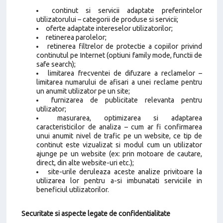
continut si servicii adaptate preferintelor
utilizatorului – categorii de produse si servicii;
oferte adaptate intereselor utilizatorilor;
retinerea parolelor;
retinerea filtrelor de protectie a copiilor privind
continutul pe Internet (optiuni family mode, functii de
safe search);
limitarea frecventei de difuzare a reclamelor –
limitarea numarului de afisari a unei reclame pentru
un anumit utilizator pe un site;
furnizarea de publicitate relevanta pentru
utilizator;
masurarea, optimizarea si adaptarea
caracteristicilor de analiza – cum ar fi confirmarea
unui anumit nivel de trafic pe un website, ce tip de
continut este vizualizat si modul cum un utilizator
ajunge pe un website (ex: prin motoare de cautare,
direct, din alte website-uri etc.);
site-urile deruleaza aceste analize privitoare la
utilizarea lor pentru a-si imbunatati serviciile in
beneficiul utilizatorilor.
Securitate si aspecte legate de confidentialitate