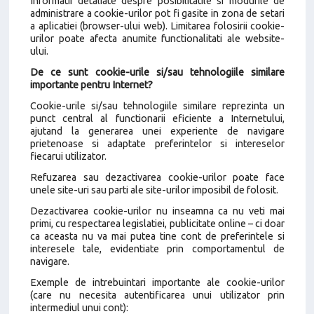
Informatii detaliate despre posibilitatile si modurile de
administrare a cookie-urilor pot fi gasite in zona de setari
a aplicatiei (browser-ului web). Limitarea folosirii cookie-
urilor poate afecta anumite functionalitati ale website-
ului.
De ce sunt cookie-urile si/sau tehnologiile similare
importante pentru Internet?
Cookie-urile si/sau tehnologiile similare reprezinta un
punct central al functionarii eficiente a Internetului,
ajutand la generarea unei experiente de navigare
prietenoase si adaptate preferintelor si intereselor
fiecarui utilizator.
Refuzarea sau dezactivarea cookie-urilor poate face
unele site-uri sau parti ale site-urilor imposibil de folosit.
Dezactivarea cookie-urilor nu inseamna ca nu veti mai
primi, cu respectarea legislatiei, publicitate online – ci doar
ca aceasta nu va mai putea tine cont de preferintele si
interesele tale, evidentiate prin comportamentul de
navigare.
Exemple de intrebuintari importante ale cookie-urilor
(care nu necesita autentificarea unui utilizator prin
intermediul unui cont):