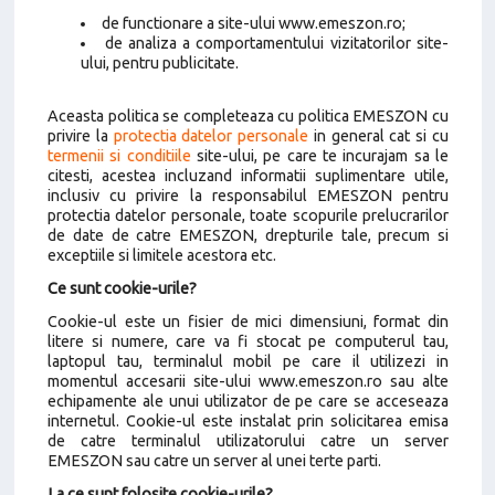
de functionare a site-ului
www.emeszon.ro;
de analiza a comportamentului vizitatorilor site-
ului, pentru publicitate.
Aceasta politica se completeaza cu politica EMESZON cu
privire la
protectia datelor personale
in general cat si cu
termenii si conditiile
site-ului, pe care te incurajam sa le
citesti, acestea incluzand informatii suplimentare utile,
inclusiv cu privire la responsabilul EMESZON pentru
protectia datelor personale, toate scopurile prelucrarilor
de date de catre EMESZON, drepturile tale, precum si
exceptiile si limitele acestora etc.
Ce sunt cookie-urile?
Cookie-ul este un fisier de mici dimensiuni, format din
litere si numere, care va fi stocat pe computerul tau,
laptopul tau, terminalul mobil pe care il utilizezi in
momentul accesarii site-ului www.emeszon.ro sau alte
echipamente ale unui utilizator de pe care se acceseaza
internetul. Cookie-ul este instalat prin solicitarea emisa
de catre terminalul utilizatorului catre un server
EMESZON sau catre un server al unei terte parti.
La ce sunt folosite cookie-urile?