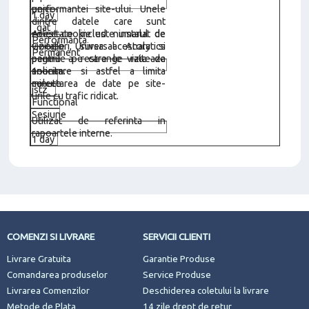
unici.
performantei site-ului. Unele
1 day
dintre datele care sunt
_gat
colectate includ numarul de
Acest cookie este instalat de
Performanta
vizitatori, sursa acestora si
Google Universal Analytics
Permanent
paginile pe care le viziteaza
pentru a restrange rata de
anonim.
solicitare si astfel a limita
1
colectarea de date pe site-
minute
jstz
urile cu trafic ridicat.
Functional
Sesiune
Utilizat de referinta in
rapoartele interne.
1 day
COMENZI SI LIVRARE
SERVICII CLIENTI
Livrare Gratuita
Garantie Produse
Comandarea produselor
Service Produse
Livrarea Comenzilor
Deschiderea coletului la livrare
Metode de Plata
14 zile drept de retur