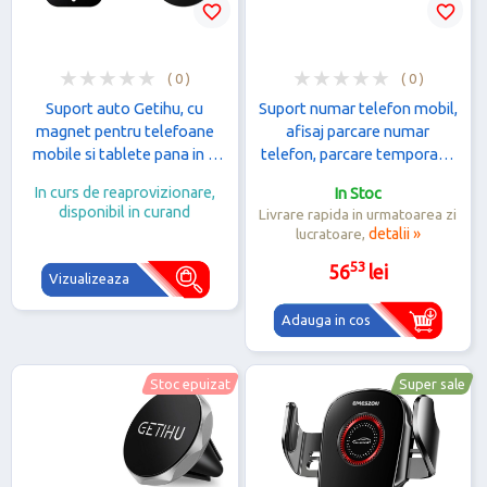
favorite_border
favorite_border
( 0 )
( 0 )
Suport auto Getihu, cu
Suport numar telefon mobil,
magnet pentru telefoane
afisaj parcare numar
mobile si tablete pana in 7
telefon, parcare temporara,
inch, Aur Roz
pentru parbriz masina cu
In curs de reaprovizionare,
In Stoc
iluminare noaptea, silver
disponibil in curand
Livrare rapida in urmatoarea zi
lucratoare,
detalii »
53
56
lei
Vizualizeaza
Adauga in cos
Stoc epuizat
Super sale