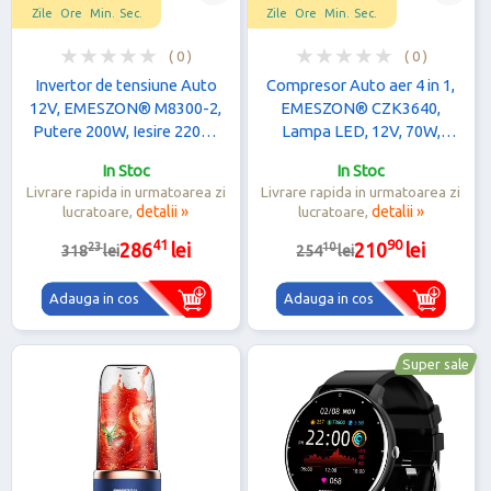
Zile
Ore
Min.
Sec.
Zile
Ore
Min.
Sec.
( 0 )
( 0 )
Invertor de tensiune Auto
Compresor Auto aer 4 in 1,
12V, EMESZON® M8300-2,
EMESZON® CZK3640,
Putere 200W, Iesire 220V-
Lampa LED, 12V, 70W,
230V 50Hz si 2xUSB-A +
120psi, Pompa aer umflat
In Stoc
In Stoc
1xType-C 5V 5.4A, QC 3.0,
Anvelope, Roti, Mingii,
Livrare rapida in urmatoarea zi
Livrare rapida in urmatoarea zi
Negru
Colace, Negru
lucratoare,
detalii »
lucratoare,
detalii »
41
90
23
10
286
lei
210
lei
318
lei
254
lei
Adauga in cos
Adauga in cos
Super sale