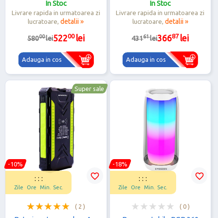
In Stoc
In Stoc
Cununie, Petrecere, rosu
IP67, SOS, LBS, Wi-Fi, Roz
Livrare rapida in urmatoarea zi
Livrare rapida in urmatoarea zi
lucratoare,
detalii »
lucratoare,
detalii »
00
87
00
61
522
lei
366
lei
580
lei
431
lei
Adauga in cos
Adauga in cos
Super sale
-10%
-18%
favorite_border
favorite_border
:
:
:
:
:
:
Zile
Ore
Min.
Sec.
Zile
Ore
Min.
Sec.
( 2 )
( 0 )