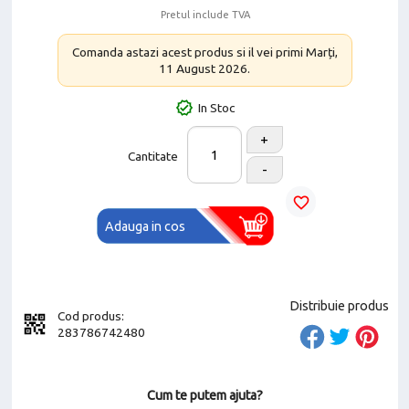
Pretul include TVA
Comanda astazi acest produs si il vei primi Marți,
11 August 2026.
In Stoc
+
Cantitate
-
favorite_border
Adauga in cos
Distribuie produs
Cod produs:
283786742480
Cum te putem ajuta?