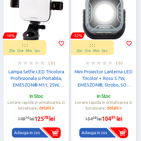
-16%
-32%
favorite_border
favorite_border
:
:
:
:
:
:
Zile
Ore
Min.
Sec.
Zile
Ore
Min.
Sec.
( 0 )
( 0 )
Lampa Selfie LED Tricolora
Mini Proiector Lanterna LED
Profesionala si Portabila,
Tricolor + Rosu 5.7W,
EMESZON® M11, 25W,
EMESZON®, Strobo, SOS,
Type-C, Culoare 3000K-
prindere Magnet, Stativ, Filet
In Stoc
In Stoc
9900K, Acumulator 2000
1/4 inch, albastru-negru
Livrare rapida in urmatoarea zi
Livrare rapida in urmatoarea zi
mAh, negru
lucratoare,
detalii »
lucratoare,
detalii »
78
91
74
28
125
lei
104
lei
149
lei
154
lei
Adauga in cos
Adauga in cos