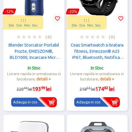
-12%
-20%
favorite_border
favorite_border
:
:
:
:
:
:
Zile
Ore
Min.
Sec.
Zile
Ore
Min.
Sec.
( 0 )
( 0 )
Blender Storcator Portabil
Ceas Smartwatch si bratara
Fructe, EMESZON®,
fitness, Emeszon® A23
BLD1000, Incarcare Micro
IP67, Bluetooth, Notificari
USB, 6 Lame din Inox,
social media, Monitorizare
In Stoc
In Stoc
Putere 40W 21000 RPM,
activitati fizice, negru
Livrare rapida in urmatoarea zi
Livrare rapida in urmatoarea zi
albastru
lucratoare,
detalii »
lucratoare,
detalii »
99
82
44
53
193
lei
174
lei
220
lei
218
lei
Adauga in cos
Adauga in cos