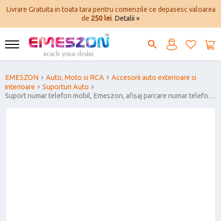
Livrare Gratuita in toata tara pentru comenzile ce depasesc valoarea
de
250 lei
.
Detalii »
EMESZON
Auto, Moto si RCA
Accesorii auto exterioare si
interioare
Suporturi Auto
Suport numar telefon mobil, Emeszon, afisaj parcare numar telefon,
parcare temporara, model magneto-clasic, negru