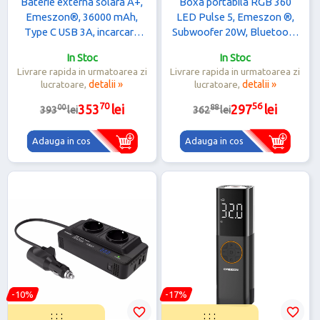
Baterie externa solara A+,
Boxa portabila RGB 360
Emeszon®, 36000 mAh,
LED Pulse 5, Emeszon ®,
Type C USB 3A, incarcare
Subwoofer 20W, Bluetooth
wireless, IP66, LED, Quick
4.0, IPX6, Type C, Slot card
In Stoc
In Stoc
Charge 3.0, negru-verde
Micro SD, Jack, alb
Livrare rapida in urmatoarea zi
Livrare rapida in urmatoarea zi
lucratoare,
detalii »
lucratoare,
detalii »
70
56
00
88
353
lei
297
lei
393
lei
362
lei
Adauga in cos
Adauga in cos
-10%
-17%
favorite_border
favorite_border
:
:
:
:
:
: