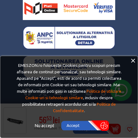
EMESZON.ro foloseste Cookies pentru scopuri precum
afisarea de continut personalizat, sau tehnologii similare.
Apasand pe "Accept", esti de acord sa permiti colectarea
de informatii prin Cookie-uri sau tehnologii similare. Mai
multe informatii poti gasi in sectiunea
Politica de utilizare
Cookie-uri si tehnologii similare
, inclusiv despre
posibilitatea retragerii acordului cat si la
Politica de
Copyright © 2008-2026 ENVISAGE MEDIA SRL | RO24630470 |
Confidentialitate
.
J2008017913409. EMESZON este o marca inregistrata. Toate drepturile sunt
56
lei
53
rezervate. Copierea sau reproducerea continutului prezent de pe acest
Accept
Nu accept
website, fara acordul scris al unui reprezentant EMESZON, este strict interzisa.
Pretul include TVA
favorite_border
Adauga in cos