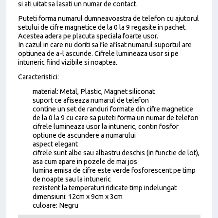
si ati uitat sa lasati un numar de contact.
Puteti forma numarul dumneavoastra de telefon cu ajutorul
setului de cifre magnetice de la 0 la 9 regasite in pachet.
Acestea adera pe placuta speciala foarte usor.
In cazul in care nu doriti sa fie afisat numarul suportul are
optiunea de a-l ascunde. Cifrele lumineaza usor si pe
intuneric fiind vizibile si noaptea.
Caracteristici:
material: Metal, Plastic, Magnet siliconat
suport ce afiseaza numarul de telefon
contine un set de randuri formate din cifre magnetice
de la 0 la 9 cu care sa puteti forma un numar de telefon
cifrele lumineaza usor la intuneric, contin fosfor
optiune de ascundere a numarului
aspect elegant
cifrele sunt albe sau albastru deschis (in functie de lot),
asa cum apare in pozele de mai jos
lumina emisa de cifre este verde fosforescent pe timp
de noapte sau la intuneric
rezistent la temperaturi ridicate timp indelungat
dimensiuni: 12cm x 9cm x 3cm
culoare: Negru