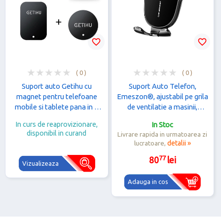
favorite_border
favorite_border
( 0 )
( 0 )
Suport auto Getihu cu
Suport Auto Telefon,
magnet pentru telefoane
Emeszon®, ajustabil pe grila
mobile si tablete pana in 7
de ventilatie a masinii,
inch, Argintiu
eliberare automata, rotire
In curs de reaprovizionare,
In Stoc
360, Piano Black 9, negru
disponibil in curand
Livrare rapida in urmatoarea zi
lucratoare,
detalii »
77
80
lei
Vizualizeaza
Adauga in cos