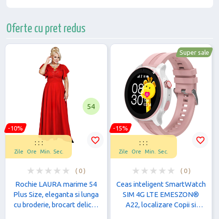
Oferte cu pret redus
Super sale
54
-10%
-15%
favorite_border
favorite_border
:
:
:
:
:
:
Zile
Ore
Min.
Sec.
Zile
Ore
Min.
Sec.
( 0 )
( 0 )
Rochie LAURA marime 54
Ceas inteligent SmartWatch
Plus Size, eleganta si lunga
SIM 4G LTE EMESZON®
cu broderie, brocart delicat
A22, localizare Copii si
perfecta pentru Nunta,
Adulti prin GPS, Apel Video,