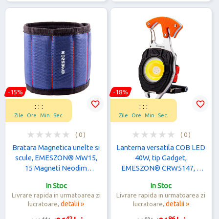
-15%
-18%
favorite_border
favorite_border
:
:
:
:
:
:
Zile
Ore
Min.
Sec.
Zile
Ore
Min.
Sec.
( 0 )
( 0 )
Bratara Magnetica unelte si
Lanterna versatila COB LED
scule, EMESZON® MW15,
40W, tip Gadget,
15 Magneti Neodim
EMESZON® CRW5147, 6
Puternici, sustine suruburi,
Moduri de iluminare, Breloc,
In Stoc
In Stoc
cuie, piulite, saibe, Albastru
Kit de supravietuire,
Livrare rapida in urmatoarea zi
Livrare rapida in urmatoarea zi
portocaliu
lucratoare,
detalii »
lucratoare,
detalii »
42
86