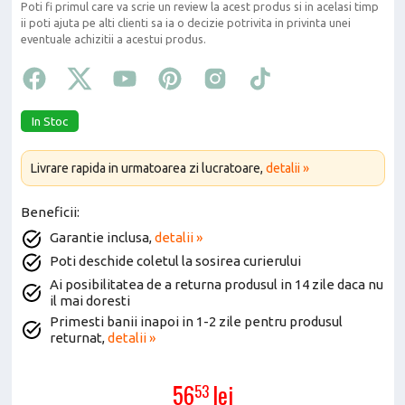
Poti fi primul care va scrie un review la acest produs si in acelasi timp
ii poti ajuta pe alti clienti sa ia o decizie potrivita in privinta unei
eventuale achizitii a acestui produs.
In Stoc
Livrare rapida in urmatoarea zi lucratoare,
detalii »
Beneficii:
Garantie inclusa,
detalii »
Poti deschide coletul la sosirea curierului
Ai posibilitatea de a returna produsul in 14 zile daca nu
il mai doresti
Primesti banii inapoi in 1-2 zile pentru produsul
returnat,
detalii »
56
lei
53